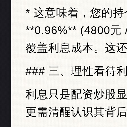
* 这意味着，您的
**0.96%** (480
覆盖利息成本。这
### 三、理性看待
利息只是配资炒股
更需清醒认识其背