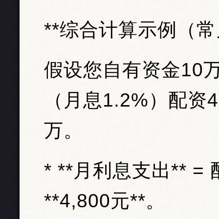
**综合计算示例（常
假设您自有资金10
（月息1.2%）配资
万。
* **月利息支出** = 
**4,800元**。