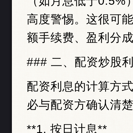
（如月息低于0.5
高度警惕。这很可
额手续费、盈利分
### 二、配资炒股
配资利息的计算方
必与配资方确认清
**1. 按日计息**