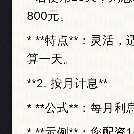
800元。
* **特点**：灵
算一天。
**2. 按月计息**
* **公式**：每月利
* **示例**：您配