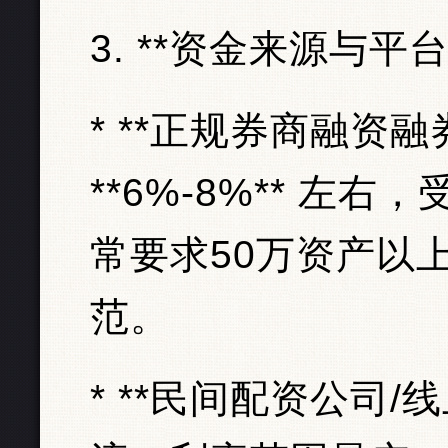
3. **资金来源与平
* **正规券商融资
**6%-8%** 左
常要求50万资产以
范。
* **民间配资公司/