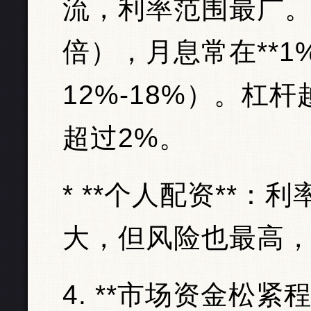
流，利率范围最广。
倍），月息常在**1%
12%-18%）。杠
超过2%。
* **个人配资**
大，但风险也最高
4. **市场资金松